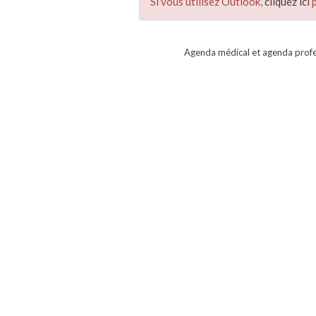
Si vous utilisez Outlook,
cliquez ici
p
Agenda médical et agenda profe