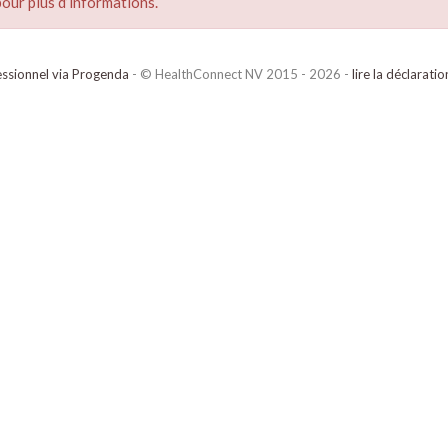
our plus d’informations.
ssionnel via Progenda
- © HealthConnect NV 2015 - 2026 -
lire la déclarati