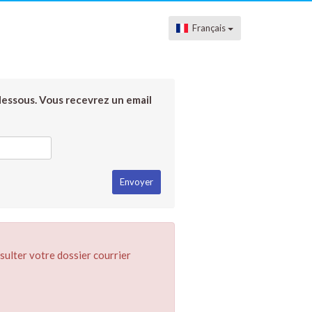
Français
dessous. Vous recevrez un email
sulter votre dossier courrier