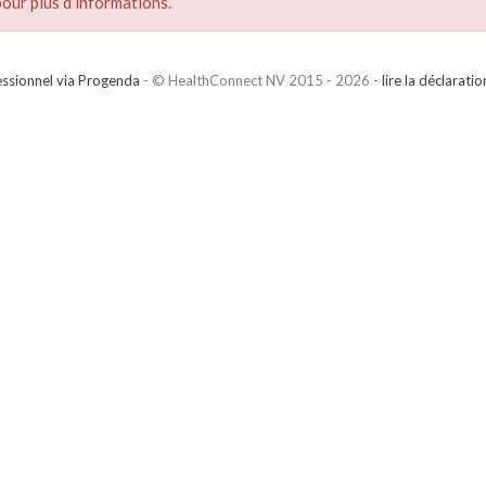
our plus d’informations.
ssionnel via Progenda
- © HealthConnect NV 2015 - 2026 -
lire la déclarati