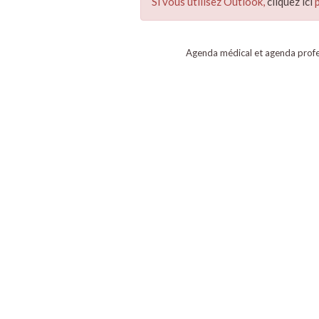
Si vous utilisez Outlook,
cliquez ici
p
Agenda médical et agenda profe