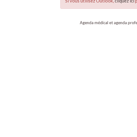
Si vous utilisez Outlook,
cliquez ici
p
Agenda médical et agenda profe