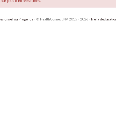
our plus d’informations.
ssionnel via Progenda
- © HealthConnect NV 2015 - 2026 -
lire la déclarati