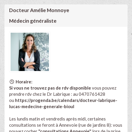
Docteur Amélie Monnoye
Médecin généraliste
Horaire:
Si vous ne trouvez pas de rdv disponible
vou
s pouvez
prendre rdv chez le Dr Labrique :
au 0470761428
ou
https://progenda.be/calendars/docteur-labrique-
lucas-medecine-generale-bioul
Les lundis matin et vendredis après midi, certaines
consultations se feront à Annevoie (rue de jardins 8): vous
pouvez cocher
"consultations Annevoie"
l
ors de la prise