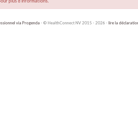
our plus d’informations.
ssionnel via Progenda
- © HealthConnect NV 2015 - 2026 -
lire la déclarati