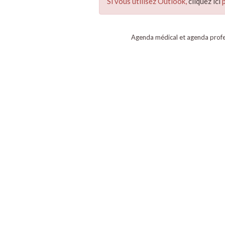
Si vous utilisez Outlook,
cliquez ici
p
Agenda médical et agenda profe