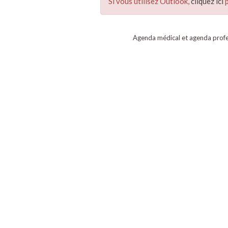
Si vous utilisez Outlook,
cliquez ici
p
Agenda médical et agenda profe