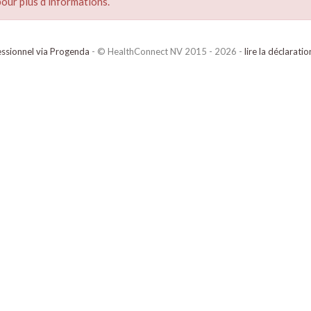
our plus d’informations.
ssionnel via Progenda
- © HealthConnect NV 2015 - 2026 -
lire la déclarati