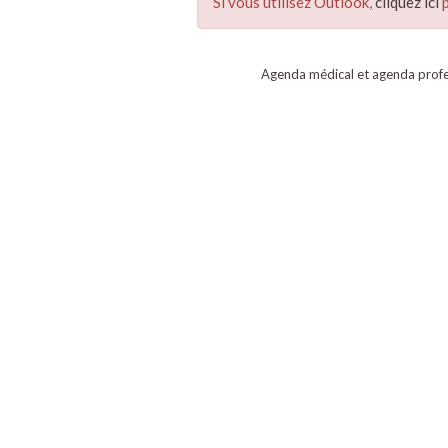
Si vous utilisez Outlook,
cliquez ici
p
Agenda médical et agenda profe