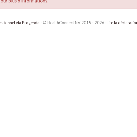
our plus d’informations.
ssionnel via Progenda
- © HealthConnect NV 2015 - 2026 -
lire la déclarati