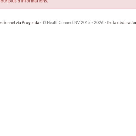
our plus d’informations.
ssionnel via Progenda
- © HealthConnect NV 2015 - 2026 -
lire la déclarati