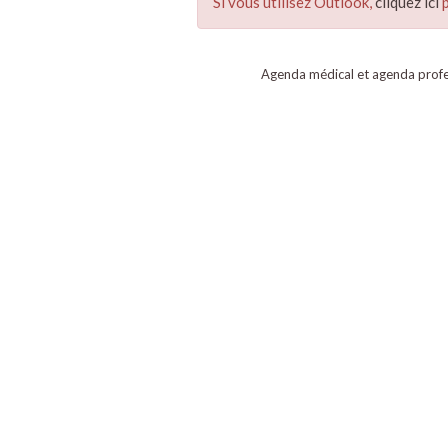
Si vous utilisez Outlook,
cliquez ici
p
Agenda médical et agenda profe