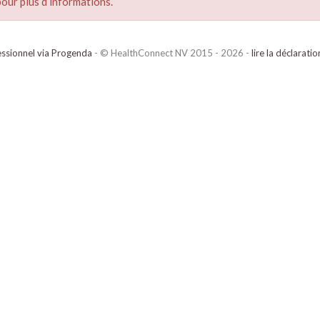
our plus d’informations.
ssionnel via Progenda
- © HealthConnect NV 2015 - 2026 -
lire la déclarati