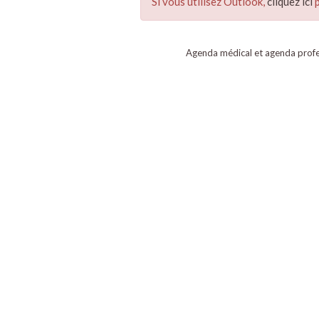
Si vous utilisez Outlook,
cliquez ici
p
Agenda médical et agenda profe