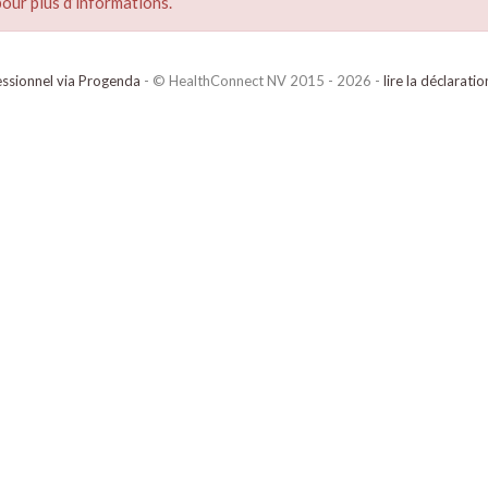
our plus d’informations.
ssionnel via Progenda
- © HealthConnect NV 2015 - 2026 -
lire la déclarati