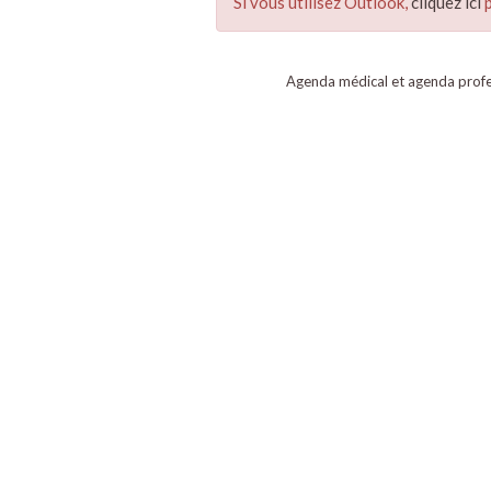
Si vous utilisez Outlook,
cliquez ici
p
Agenda médical et agenda profe