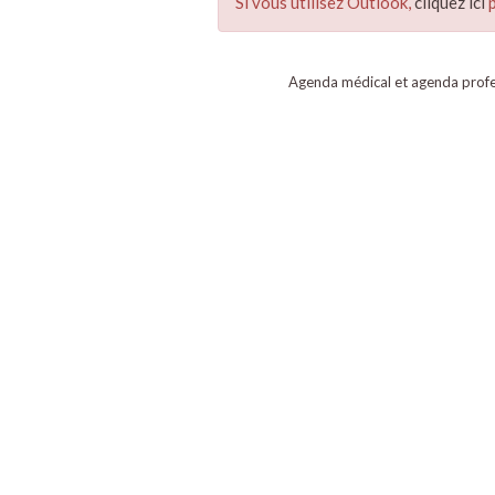
Si vous utilisez Outlook,
cliquez ici
p
Agenda médical et agenda profe