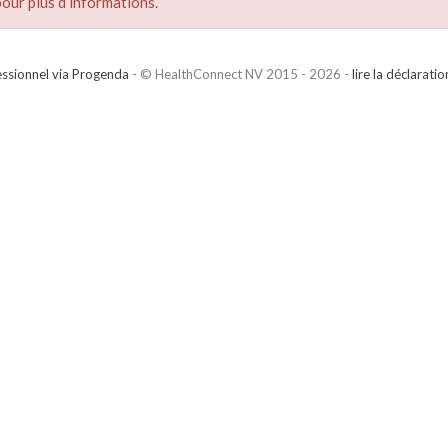
our plus d’informations.
ssionnel via Progenda
- © HealthConnect NV 2015 - 2026 -
lire la déclarati