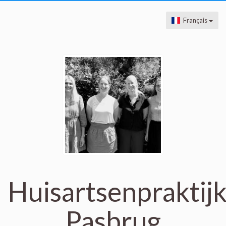
Français
Huisartsenpraktij
Pasbrug