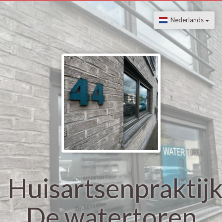
Nederlands
Huisartsenpraktij
De watertoren