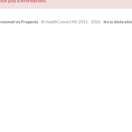
our plus d’informations.
ssionnel via Progenda
- © HealthConnect NV 2015 - 2026 -
lire la déclarati