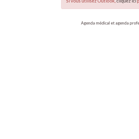
Si vous utilisez Outlook,
cliquez ici
p
Agenda médical et agenda profe