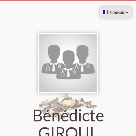
Français
Bénédicte
GIROUL