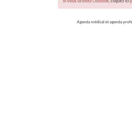
Si vous utilisez Outlook,
cliquez ici
p
Agenda médical et agenda profe