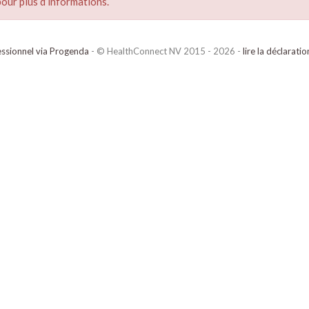
our plus d’informations.
ssionnel via Progenda
- © HealthConnect NV 2015 - 2026 -
lire la déclarati