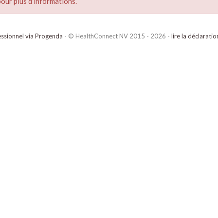
our plus d’informations.
ssionnel via Progenda
- © HealthConnect NV 2015 - 2026 -
lire la déclarati