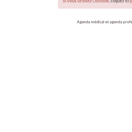
Si vous utilisez Outlook,
cliquez ici
p
Agenda médical et agenda profe