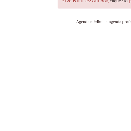
Si vous utilisez Outlook,
cliquez ici
p
Agenda médical et agenda profe