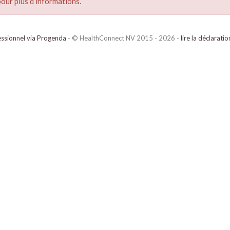
our plus d’informations.
ssionnel via Progenda
- © HealthConnect NV 2015 - 2026 -
lire la déclarati