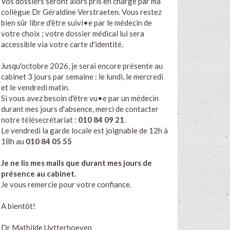
Vos dossiers seront alors pris en charge par ma
collègue Dr Géraldine Verstraeten. Vous restez
bien sûr libre d'être suivi•e par le médecin de
votre choix ; votre dossier médical lui sera
accessible via votre carte d'identité.
Jusqu'octobre 2026, je serai encore présente au
cabinet 3 jours par semaine : le lundi, le mercredi
et le vendredi matin.
Si vous avez besoin d'être vu•e par un médecin
durant mes jours d'absence, merci de contacter
notre télésecrétariat :
010 84 09 21
.
Le vendredi la garde locale est joignable de 12h à
18h au
010 84 05 55
Je ne lis mes mails que durant mes jours de
présence au cabinet.
Je vous remercie pour votre confiance.
A bientôt!
Dr Mathilde Uytterhoeven