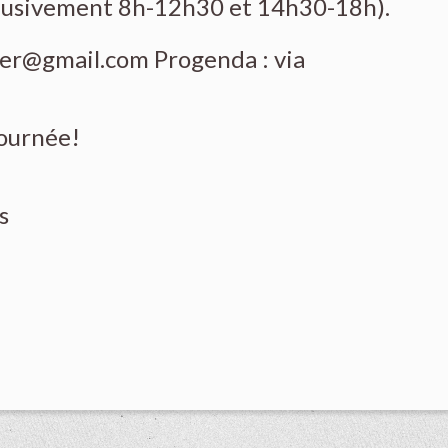
clusivement 8h-12h30 et 14h30-18h).
ier@gmail.com
Progenda : via
journée!
ans