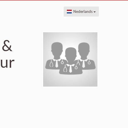
Nederlands
 &
eur