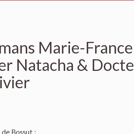
mans Marie-France
er Natacha & Doct
ivier
t de
Bossut
: