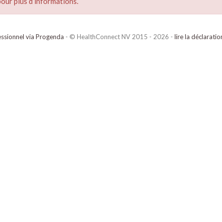
our plus d’informations.
ssionnel via Progenda
- © HealthConnect NV 2015 - 2026 -
lire la déclarati