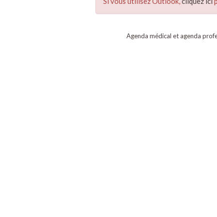
Si vous utilisez Outlook,
cliquez ici
p
Agenda médical et agenda profe