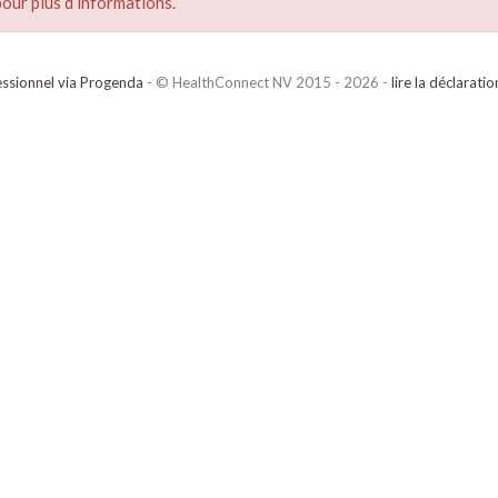
our plus d’informations.
ssionnel via Progenda
- © HealthConnect NV 2015 - 2026 -
lire la déclarati