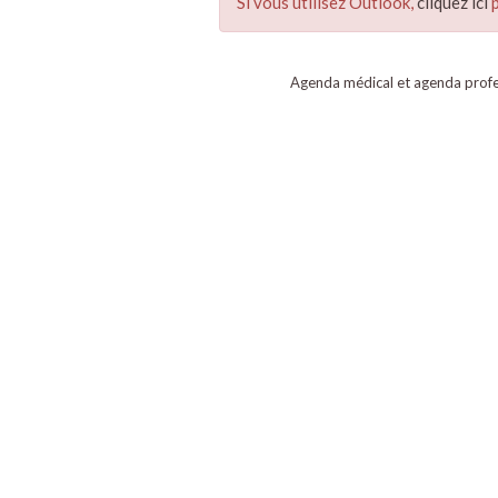
Si vous utilisez Outlook,
cliquez ici
p
Agenda médical et agenda profe