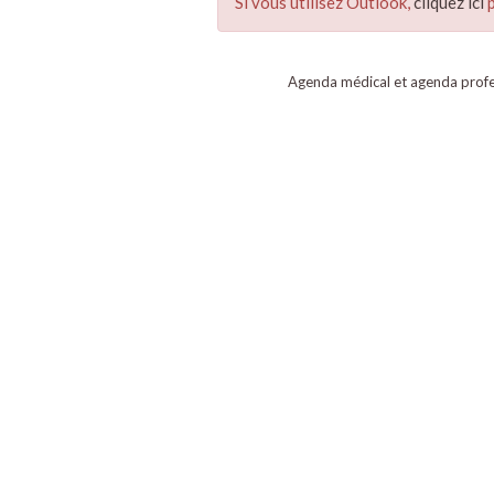
Si vous utilisez Outlook,
cliquez ici
p
Agenda médical et agenda profe