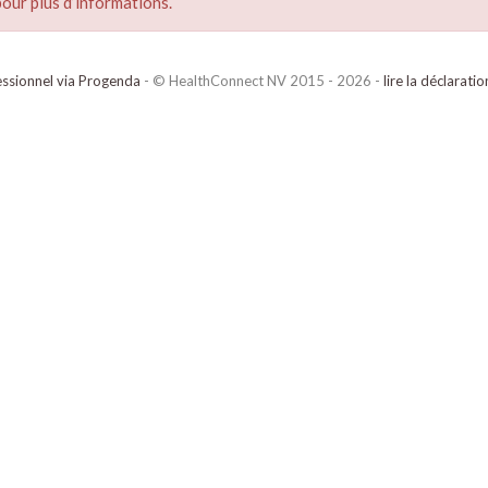
our plus d’informations.
ssionnel via Progenda
- © HealthConnect NV 2015 - 2026 -
lire la déclarati