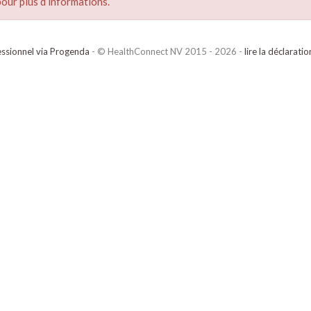
our plus d’informations.
ssionnel via Progenda
- © HealthConnect NV 2015 - 2026 -
lire la déclarati