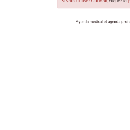
Si vous utilisez Outlook,
cliquez ici
p
Agenda médical et agenda profe