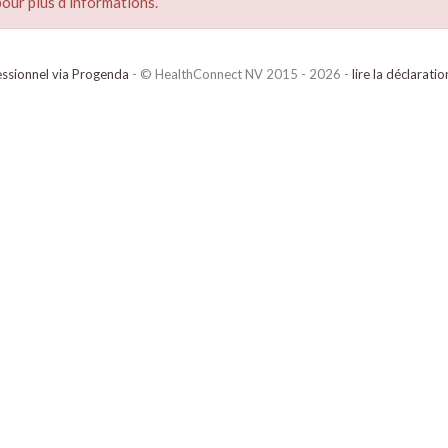
our plus d’informations.
ssionnel via Progenda
- © HealthConnect NV 2015 - 2026 -
lire la déclarati