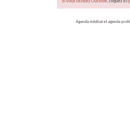
Si vous utilisez Outlook,
cliquez ici
p
Agenda médical et agenda profe