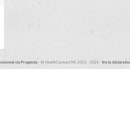
ssionnel via Progenda
- © HealthConnect NV 2015 - 2026 -
lire la déclarati