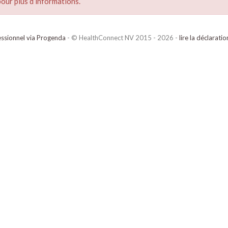
our plus d’informations.
ssionnel via Progenda
- © HealthConnect NV 2015 - 2026 -
lire la déclarati