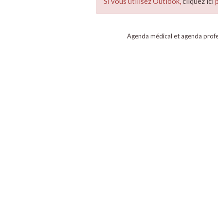
Si vous utilisez Outlook,
cliquez ici
p
Agenda médical et agenda profe