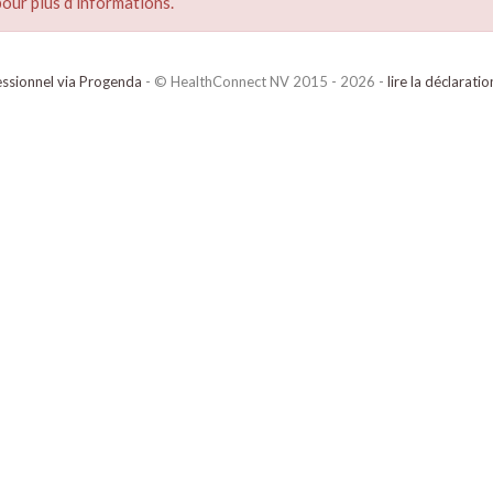
our plus d’informations.
ssionnel via Progenda
- © HealthConnect NV 2015 - 2026 -
lire la déclarati