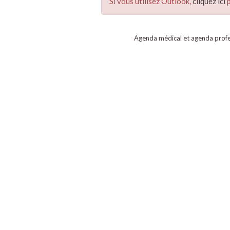
Si vous utilisez Outlook,
cliquez ici
p
Agenda médical et agenda profe