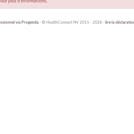
our plus d’informations.
ssionnel via Progenda
- © HealthConnect NV 2015 - 2026 -
lire la déclarati