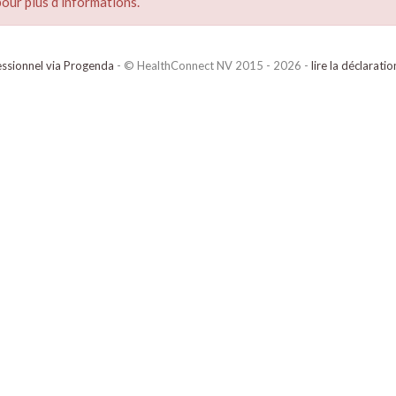
our plus d’informations.
ssionnel via Progenda
- © HealthConnect NV 2015 - 2026 -
lire la déclarati