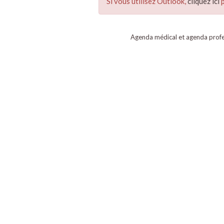
Si vous utilisez Outlook,
cliquez ici
p
Agenda médical et agenda profe