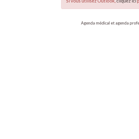
Si vous utilisez Outlook,
cliquez ici
p
Agenda médical et agenda profe