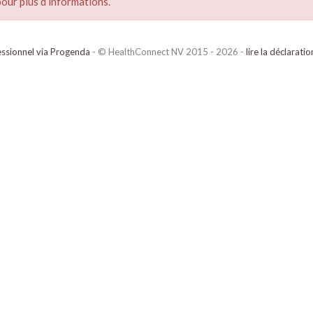
our plus d’informations.
ssionnel via Progenda
- © HealthConnect NV 2015 - 2026 -
lire la déclarati