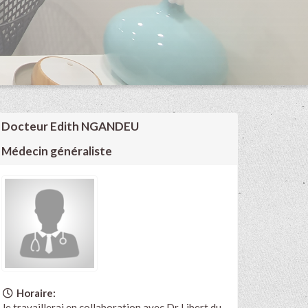
Docteur Edith NGANDEU
Médecin généraliste
Horaire:
Je travaillerai en collaboration avec Dr Libert du