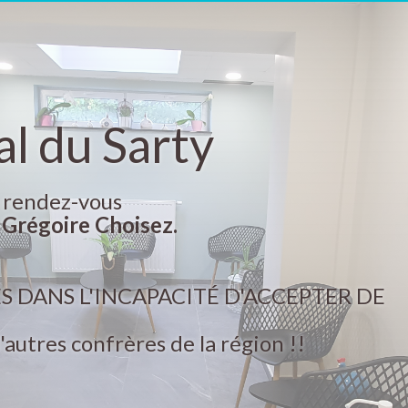
l du Sarty
e rendez-vous
 Grégoire Choisez.
S DANS L'INCAPACITÉ D'ACCEPTER DE
autres confrères de la région !!