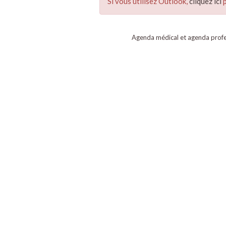
Si vous utilisez Outlook,
cliquez ici
p
Agenda médical et agenda profe