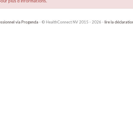
our plus d’informations.
ssionnel via Progenda
- © HealthConnect NV 2015 - 2026 -
lire la déclarati