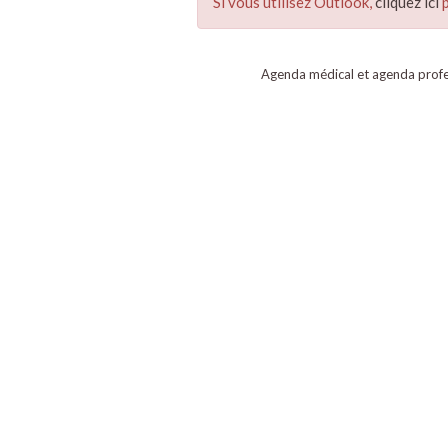
Si vous utilisez Outlook,
cliquez ici
p
Agenda médical et agenda profe