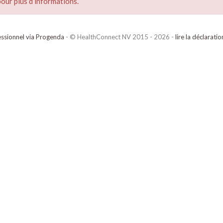
our plus d’informations.
ssionnel via Progenda
- © HealthConnect NV 2015 - 2026 -
lire la déclarati