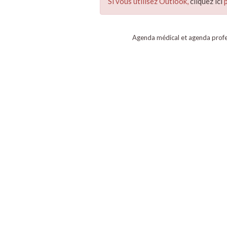
Si vous utilisez Outlook,
cliquez ici
p
Agenda médical et agenda profe