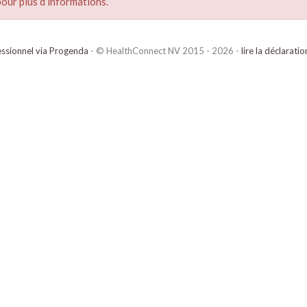
our plus d’informations.
ssionnel via Progenda
- © HealthConnect NV 2015 - 2026 -
lire la déclarati