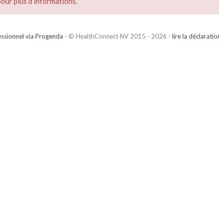
our plus d’informations.
ssionnel via Progenda
- © HealthConnect NV 2015 - 2026 -
lire la déclarati