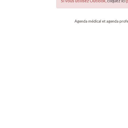
Si vous utilisez Outlook,
cliquez ici
p
Agenda médical et agenda profe