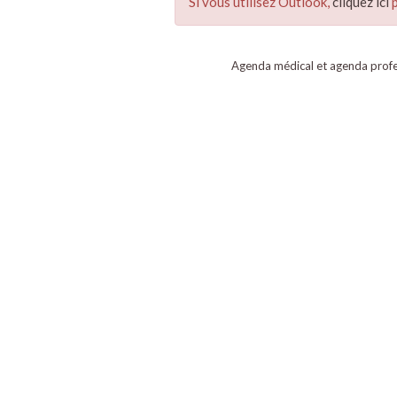
Si vous utilisez Outlook,
cliquez ici
p
Agenda médical et agenda profe