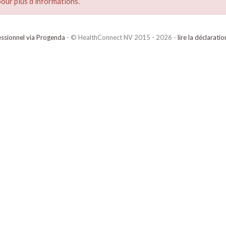
our plus d’informations.
ssionnel via Progenda
- © HealthConnect NV 2015 - 2026 -
lire la déclarati