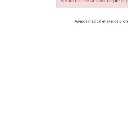
Si vous utilisez Outlook,
cliquez ici
p
Agenda médical et agenda profe