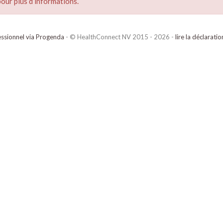
our plus d’informations.
ssionnel via Progenda
- © HealthConnect NV 2015 - 2026 -
lire la déclarati