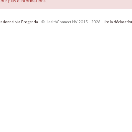
our plus d’informations.
ssionnel via Progenda
- © HealthConnect NV 2015 - 2026 -
lire la déclarati