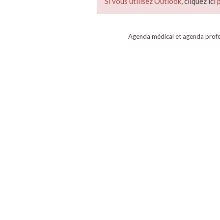
Si vous utilisez Outlook,
cliquez ici
p
Agenda médical et agenda profe