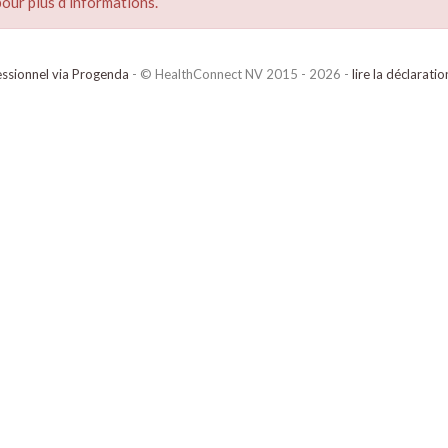
our plus d’informations.
ssionnel via Progenda
- © HealthConnect NV 2015 - 2026 -
lire la déclarati