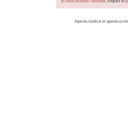
Si vous utilisez Outlook,
cliquez ici
p
Agenda médical et agenda profe