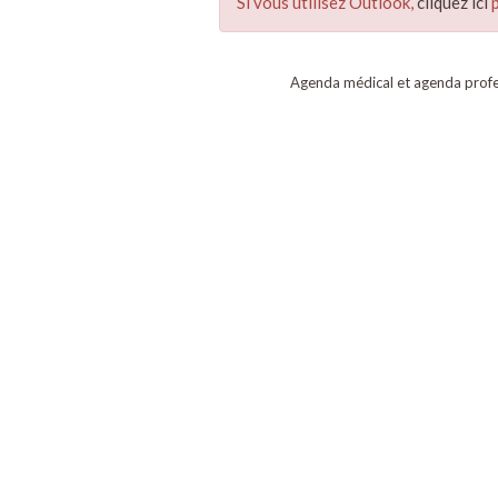
Si vous utilisez Outlook,
cliquez ici
p
Agenda médical et agenda profe