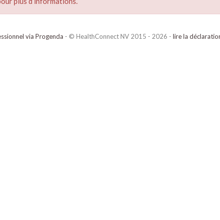
our plus d’informations.
ssionnel via Progenda
- © HealthConnect NV 2015 - 2026 -
lire la déclarati