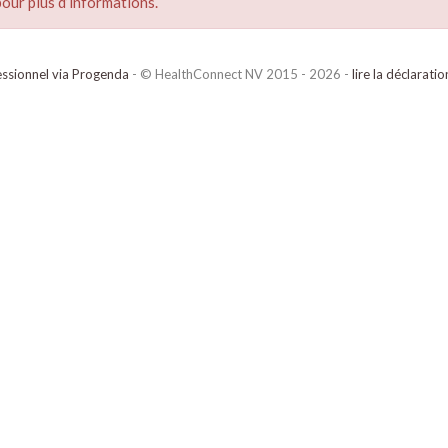
our plus d’informations.
ssionnel via Progenda
- © HealthConnect NV 2015 - 2026 -
lire la déclarati