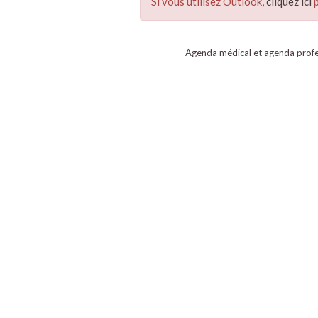
Si vous utilisez Outlook,
cliquez ici
p
Agenda médical et agenda profe