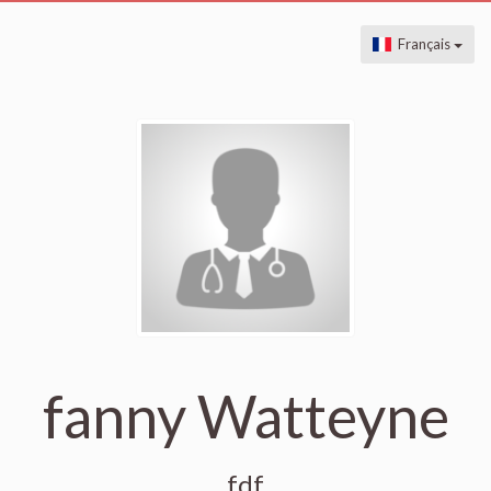
Français
fanny Watteyne
fdf