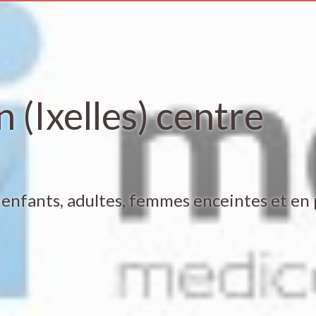
 (Ixelles) centre
 enfants, adultes, femmes enceintes et en 