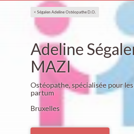
< Ségalen Adeline Ostéopathe D.O.
Adeline Ségalen
MAZI
Ostéopathe, spécialisée pour les
partum
Bruxelles