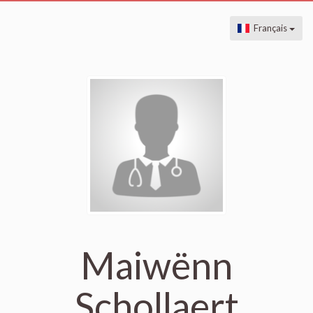
Français
Maiwënn
Schollaert