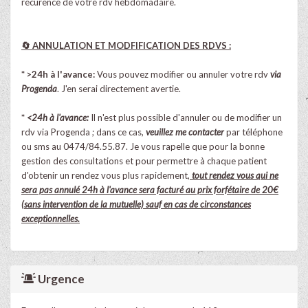
récurence de votre rdv hebdomadaire.
🔄 ANNULATION ET MODFIFICATION DES RDVS :
* >24h à l'avance:
Vous pouvez modifier ou annuler votre rdv
via
Progenda
. J'en serai directement avertie.
*
<24h à l'avance:
Il n'est plus possible d'annuler ou de modifier un
rdv via Progenda ; dans ce cas,
veuillez me contacter
par téléphone
ou sms au 0474/84.55.87. Je vous rapelle que pour la bonne
gestion des consultations et pour permettre à chaque patient
d'obtenir un rendez vous plus rapidement,
tout rendez vous qui ne
sera pas annulé 24h à l'avance sera facturé au prix forfétaire de 20€
(sans intervention de la mutuelle) sauf en cas de circonstances
exceptionnelles.
Urgence