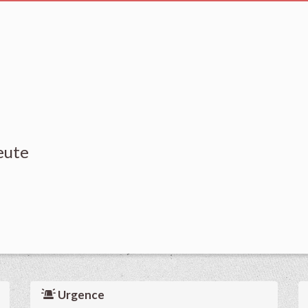
eute
Urgence