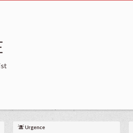
E
ist
Urgence