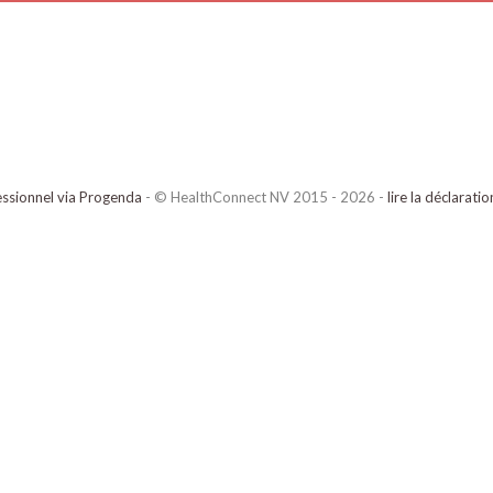
ssionnel via Progenda
- © HealthConnect NV 2015 - 2026 -
lire la déclarati