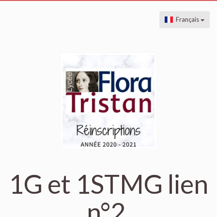
Français
1G et 1STMG lien
n°2,