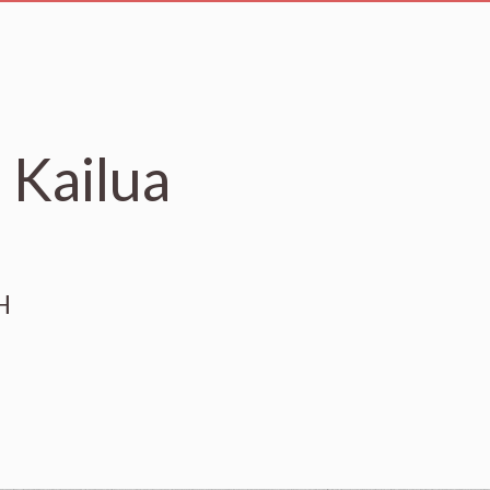
 Kailua
H